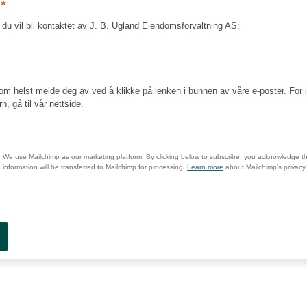
*
r
du vil bli kontaktet av J. B. Ugland Eiendomsforvaltning AS:
om helst melde deg av ved å klikke på lenken i bunnen av våre e-poster. For 
, gå til vår nettside.
We use Mailchimp as our marketing platform. By clicking below to subscribe, you acknowledge th
information will be transferred to Mailchimp for processing.
Learn more
about Mailchimp's privacy 