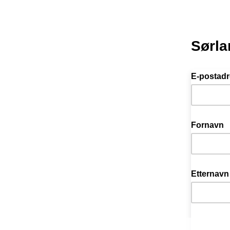
Sørla
E-postad
Fornavn
Etternavn