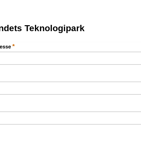
ndets Teknologipark
*
resse